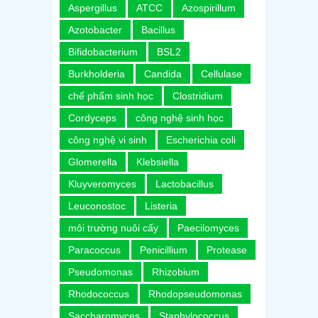
Aspergillus
ATCC
Azospirillum
Azotobacter
Bacillus
Bifidobacterium
BSL2
Burkholderia
Candida
Cellulase
chế phẩm sinh học
Clostridium
Cordyceps
công nghệ sinh học
công nghệ vi sinh
Escherichia coli
Glomerella
Klebsiella
Kluyveromyces
Lactobacillus
Leuconostoc
Listeria
môi trường nuôi cấy
Paecilomyces
Paracoccus
Penicillium
Protease
Pseudomonas
Rhizobium
Rhodococcus
Rhodopseudomonas
Saccharomyces
Staphylococcus