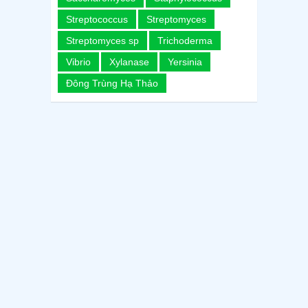
Streptococcus
Streptomyces
Streptomyces sp
Trichoderma
Vibrio
Xylanase
Yersinia
Đông Trùng Hạ Thảo