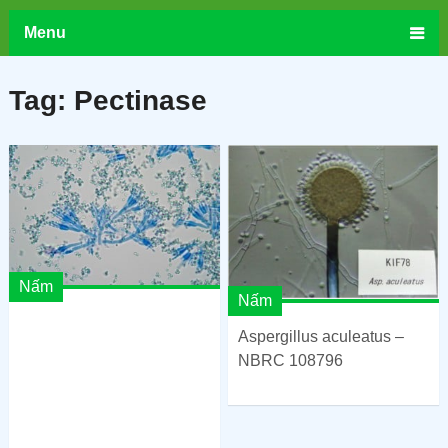
Menu
Tag:
Pectinase
Nấm
Nấm
Aspergillus aculeatus –
NBRC 108796