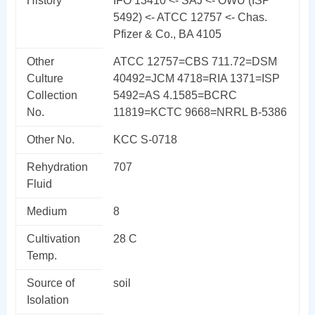
History
IFO 13410 <- SAJ <- OWU (ISP
5492) <- ATCC 12757 <- Chas.
Pfizer & Co., BA 4105
Other
ATCC 12757=CBS 711.72=DSM
Culture
40492=JCM 4718=RIA 1371=ISP
Collection
5492=AS 4.1585=BCRC
No.
11819=KCTC 9668=NRRL B-5386
Other No.
KCC S-0718
Rehydration
707
Fluid
Medium
8
Cultivation
28 C
Temp.
Source of
soil
Isolation