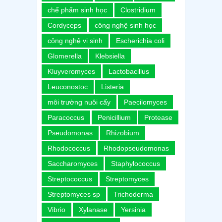
chế phẩm sinh học
Clostridium
Cordyceps
công nghệ sinh học
công nghệ vi sinh
Escherichia coli
Glomerella
Klebsiella
Kluyveromyces
Lactobacillus
Leuconostoc
Listeria
môi trường nuôi cấy
Paecilomyces
Paracoccus
Penicillium
Protease
Pseudomonas
Rhizobium
Rhodococcus
Rhodopseudomonas
Saccharomyces
Staphylococcus
Streptococcus
Streptomyces
Streptomyces sp
Trichoderma
Vibrio
Xylanase
Yersinia