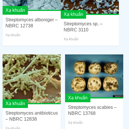
Xạ khuẩn
Xạ khuẩn
Streptomyces alboniger –
Streptomyces sp. –
NBRC 12738
NBRC 3110
Xạ khuẩn
Xạ khuẩn
Xạ khuẩn
Xạ khuẩn
Streptomyces scabies –
Streptomyces antibioticus
NBRC 13768
– NBRC 12838
Xạ khuẩn
Xạ khuẩn