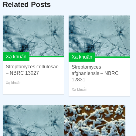
Related Posts
Xạ khuẩn
Xạ khuẩn
Streptomyces cellulosae
Streptomyces
– NBRC 13027
afghaniensis – NBRC
12831
Xạ khuẩn
Xạ khuẩn