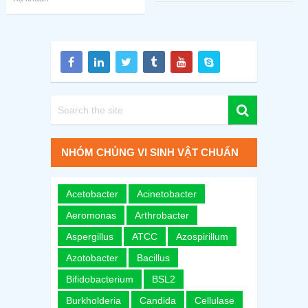
NHÓM CHỦNG VI SINH VẬT CHUẨN
Acetobacter
Acinetobacter
Aeromonas
Arthrobacter
Aspergillus
ATCC
Azospirillum
Azotobacter
Bacillus
Bifidobacterium
BSL2
Burkholderia
Candida
Cellulase