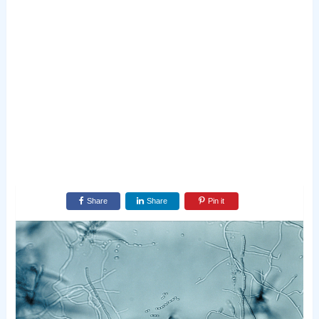
Share
Share
Pin it