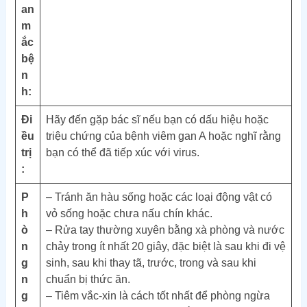
an
m
ắc
bệ
n
h:
Đi
Hãy đến gặp bác sĩ nếu bạn có dấu hiệu hoặc
ều
triệu chứng của bệnh viêm gan A hoặc nghĩ rằng
trị
bạn có thể đã tiếp xúc với virus.
:
P
– Tránh ăn hàu sống hoặc các loại động vật có
h
vỏ sống hoặc chưa nấu chín khác.
ò
– Rửa tay thường xuyên bằng xà phòng và nước
n
chảy trong ít nhất 20 giây, đặc biệt là sau khi đi vệ
g
sinh, sau khi thay tã, trước, trong và sau khi
n
chuẩn bị thức ăn.
g
– Tiêm vắc-xin là cách tốt nhất để phòng ngừa