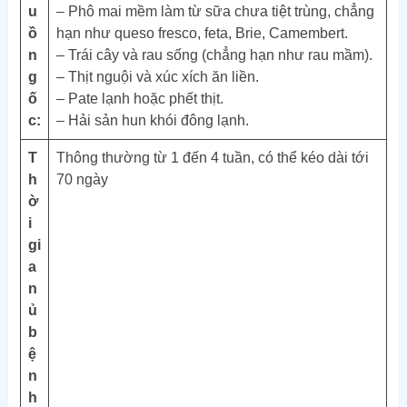
u
– Phô mai mềm làm từ sữa chưa tiệt trùng, chẳng
ồ
hạn như queso fresco, feta, Brie, Camembert.
n
– Trái cây và rau sống (chẳng hạn như rau mầm).
g
– Thịt nguội và xúc xích ăn liền.
ố
– Pate lạnh hoặc phết thịt.
c:
– Hải sản hun khói đông lạnh.
T
Thông thường từ 1 đến 4 tuần, có thể kéo dài tới
h
70 ngày
ờ
i
gi
a
n
ủ
b
ệ
n
h