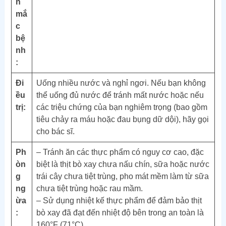
n
mắ
c
bệ
nh
:
Đi
Uống nhiều nước và nghỉ ngơi. Nếu bạn không
ều
thể uống đủ nước để tránh mất nước hoặc nếu
trị:
các triệu chứng của bạn nghiêm trọng (bao gồm
tiêu chảy ra máu hoặc đau bụng dữ dội), hãy gọi
cho bác sĩ.
Ph
– Tránh ăn các thực phẩm có nguy cơ cao, đặc
òn
biệt là thịt bò xay chưa nấu chín, sữa hoặc nước
g
trái cây chưa tiệt trùng, pho mát mềm làm từ sữa
ng
chưa tiệt trùng hoặc rau mầm.
ừa
– Sử dụng nhiệt kế thực phẩm để đảm bảo thịt
:
bò xay đã đạt đến nhiệt độ bên trong an toàn là
160°F (71°C).