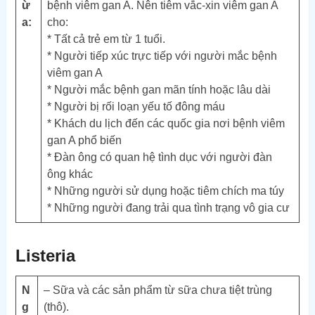
ừ
bệnh viêm gan A. Nên tiêm vắc-xin viêm gan A
a:
cho:
* Tất cả trẻ em từ 1 tuổi.
* Người tiếp xúc trực tiếp với người mắc bệnh
viêm gan A
* Người mắc bệnh gan mãn tính hoặc lâu dài
* Người bị rối loạn yếu tố đông máu
* Khách du lịch đến các quốc gia nơi bệnh viêm
gan A phổ biến
* Đàn ông có quan hệ tình dục với người đàn
ông khác
* Những người sử dụng hoặc tiêm chích ma túy
* Những người đang trải qua tình trạng vô gia cư
Listeria
N
– Sữa và các sản phẩm từ sữa chưa tiệt trùng
g
(thô).