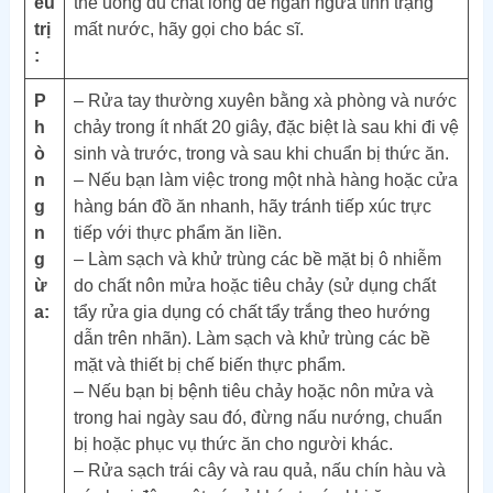
ều
thể uống đủ chất lỏng để ngăn ngừa tình trạng
trị
mất nước, hãy gọi cho bác sĩ.
:
P
– Rửa tay thường xuyên bằng xà phòng và nước
h
chảy trong ít nhất 20 giây, đặc biệt là sau khi đi vệ
ò
sinh và trước, trong và sau khi chuẩn bị thức ăn.
n
– Nếu bạn làm việc trong một nhà hàng hoặc cửa
g
hàng bán đồ ăn nhanh, hãy tránh tiếp xúc trực
n
tiếp với thực phẩm ăn liền.
g
– Làm sạch và khử trùng các bề mặt bị ô nhiễm
ừ
do chất nôn mửa hoặc tiêu chảy (sử dụng chất
a:
tẩy rửa gia dụng có chất tẩy trắng theo hướng
dẫn trên nhãn). Làm sạch và khử trùng các bề
mặt và thiết bị chế biến thực phẩm.
– Nếu bạn bị bệnh tiêu chảy hoặc nôn mửa và
trong hai ngày sau đó, đừng nấu nướng, chuẩn
bị hoặc phục vụ thức ăn cho người khác.
– Rửa sạch trái cây và rau quả, nấu chín hàu và