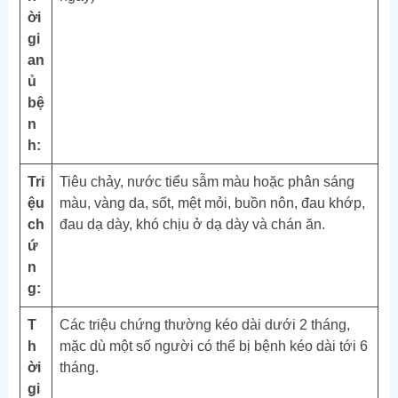
ời
gi
an
ủ
bệ
n
h:
Tri
Tiêu chảy, nước tiểu sẫm màu hoặc phân sáng
ệu
màu, vàng da, sốt, mệt mỏi, buồn nôn, đau khớp,
ch
đau dạ dày, khó chịu ở dạ dày và chán ăn.
ứ
n
g:
T
Các triệu chứng thường kéo dài dưới 2 tháng,
h
mặc dù một số người có thể bị bệnh kéo dài tới 6
ời
tháng.
gi