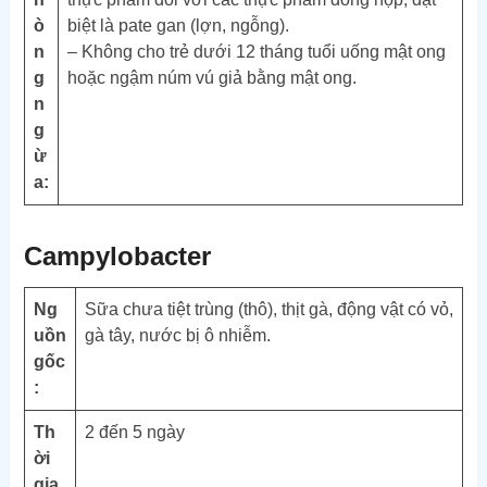
ò
biệt là pate gan (lợn, ngỗng).
n
– Không cho trẻ dưới 12 tháng tuổi uống mật ong
g
hoặc ngậm núm vú giả bằng mật ong.
n
g
ừ
a:
Campylobacter
Ng
Sữa chưa tiệt trùng (thô), thịt gà, động vật có vỏ,
uồn
gà tây, nước bị ô nhiễm.
gốc
:
Th
2 đến 5 ngày
ời
gia