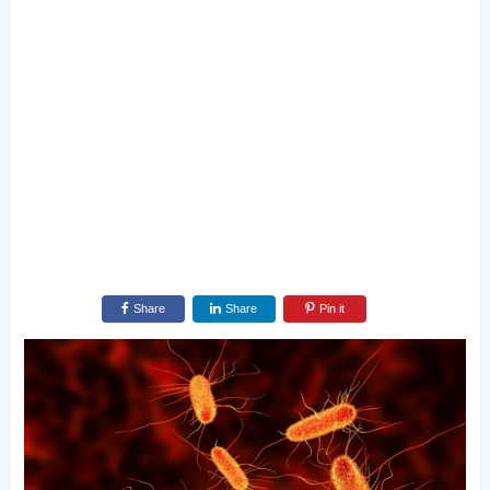
Share
Share
Pin it