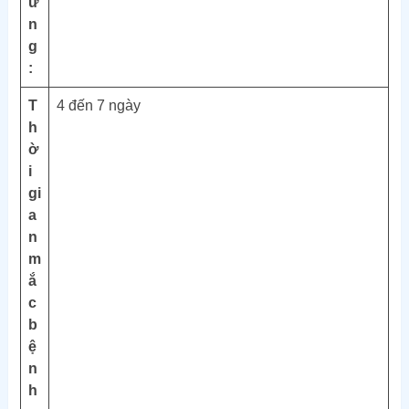
ứ
n
g
:
T
4 đến 7 ngày
h
ờ
i
gi
a
n
m
ắ
c
b
ệ
n
h