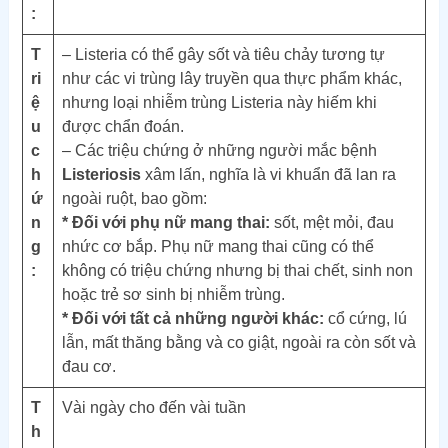
:
T
– Listeria có thể gây sốt và tiêu chảy tương tự
ri
như các vi trùng lây truyền qua thực phẩm khác,
ệ
nhưng loại nhiễm trùng Listeria này hiếm khi
u
được chẩn đoán.
c
– Các triệu chứng ở những người mắc bệnh
h
Listeriosis
xâm lấn, nghĩa là vi khuẩn đã lan ra
ứ
ngoài ruột, bao gồm:
n
* Đối với phụ nữ mang thai:
sốt, mệt mỏi, đau
g
nhức cơ bắp. Phụ nữ mang thai cũng có thể
:
không có triệu chứng nhưng bị thai chết, sinh non
hoặc trẻ sơ sinh bị nhiễm trùng.
* Đối với tất cả những người khác:
cổ cứng, lú
lẫn, mất thăng bằng và co giật, ngoài ra còn sốt và
đau cơ.
T
Vài ngày cho đến vài tuần
h