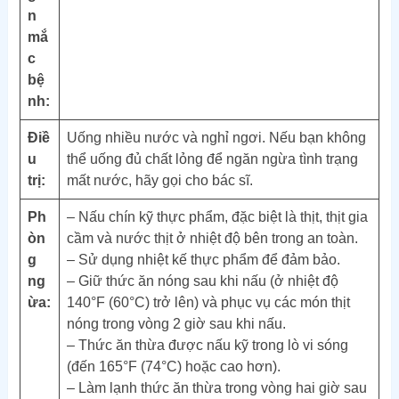
n
mắ
c
bệ
nh:
Điề
Uống nhiều nước và nghỉ ngơi. Nếu bạn không
u
thể uống đủ chất lỏng để ngăn ngừa tình trạng
trị:
mất nước, hãy gọi cho bác sĩ.
Ph
– Nấu chín kỹ thực phẩm, đặc biệt là thịt, thịt gia
òn
cầm và nước thịt ở nhiệt độ bên trong an toàn.
g
– Sử dụng nhiệt kế thực phẩm để đảm bảo.
ng
– Giữ thức ăn nóng sau khi nấu (ở nhiệt độ
ừa:
140°F (60°C) trở lên) và phục vụ các món thịt
nóng trong vòng 2 giờ sau khi nấu.
– Thức ăn thừa được nấu kỹ trong lò vi sóng
(đến 165°F (74°C) hoặc cao hơn).
– Làm lạnh thức ăn thừa trong vòng hai giờ sau