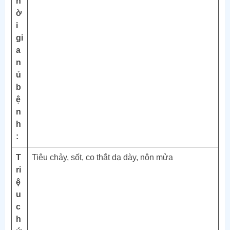
h
ờ
i
gi
a
n
ủ
b
ệ
n
h
:
T
Tiêu chảy, sốt, co thắt dạ dày, nôn mửa
ri
ệ
u
c
h