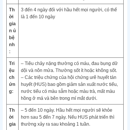
Th
3 đến 4 ngày đối với hầu hết mọi người, có thể
ời
là 1 đến 10 ngày
gia
n ủ
bệ
nh
:
Tri
– Tiêu chảy nặng thường có máu, đau bụng dữ
ệu
dội và nôn mửa. Thường sốt ít hoặc không sốt.
ch
– Các triệu chứng của hội chứng urê huyết tán
ứn
huyết (HUS) bao gồm giảm sản xuất nước tiểu,
g:
nước tiểu có màu sẫm hoặc màu trà, mất màu
hồng ở má và bên trong mí mắt dưới.
Th
– 5 đến 10 ngày. Hầu hết mọi người sẽ khỏe
ời
hơn sau 5 đến 7 ngày. Nếu HUS phát triển thì
gia
thường xảy ra sau khoảng 1 tuần.