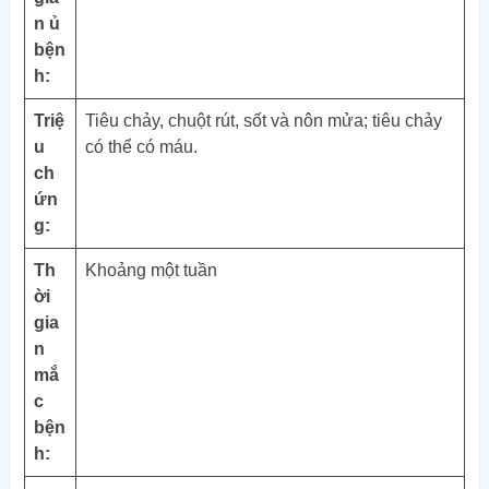
n ủ
bện
h:
Triệ
Tiêu chảy, chuột rút, sốt và nôn mửa; tiêu chảy
u
có thể có máu.
ch
ứn
g:
Th
Khoảng một tuần
ời
gia
n
mắ
c
bện
h: