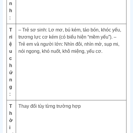
n
h
:
T
– Trẻ sơ sinh: Lơ mơ, bú kém, táo bón, khóc yếu,
ri
trương lực cơ kém (có biểu hiện “mềm yếu”). –
ệ
Trẻ em và người lớn: Nhìn đôi, nhìn mờ, sụp mi,
u
nói ngọng, khó nuốt, khô miệng, yếu cơ.
c
h
ứ
n
g
:
T
Thay đổi tùy từng trường hợp
h
ờ
i