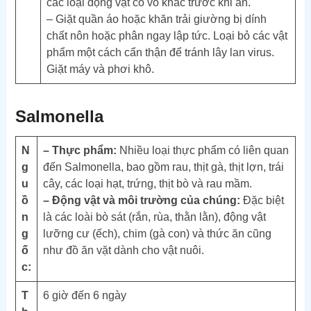
các loại động vật có vỏ khác trước khi ăn.
– Giặt quần áo hoặc khăn trải giường bị dính
chất nôn hoặc phân ngay lập tức. Loại bỏ các vật
phẩm một cách cẩn thận để tránh lây lan virus.
Giặt máy và phơi khô.
Salmonella
N
– Thực phẩm:
Nhiều loại thực phẩm có liên quan
g
đến Salmonella, bao gồm rau, thịt gà, thịt lợn, trái
u
cây, các loại hạt, trứng, thịt bò và rau mầm.
ồ
– Động vật và môi trường của chúng:
Đặc biệt
n
là các loài bò sát (rắn, rùa, thằn lằn), động vật
g
lưỡng cư (ếch), chim (gà con) và thức ăn cũng
ố
như đồ ăn vặt dành cho vật nuôi.
c:
T
6 giờ đến 6 ngày