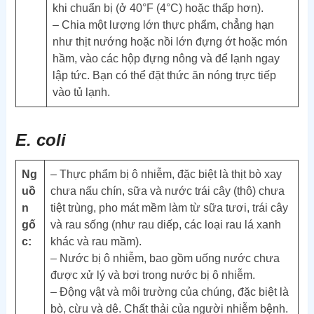
khi chuẩn bị (ở 40°F (4°C) hoặc thấp hơn).
– Chia một lượng lớn thực phẩm, chẳng hạn
như thịt nướng hoặc nồi lớn đựng ớt hoặc món
hầm, vào các hộp đựng nông và để lạnh ngay
lập tức. Bạn có thể đặt thức ăn nóng trực tiếp
vào tủ lạnh.
E. coli
Ng
– Thực phẩm bị ô nhiễm, đặc biệt là thịt bò xay
uồ
chưa nấu chín, sữa và nước trái cây (thô) chưa
n
tiệt trùng, pho mát mềm làm từ sữa tươi, trái cây
gố
và rau sống (như rau diếp, các loại rau lá xanh
c:
khác và rau mầm).
– Nước bị ô nhiễm, bao gồm uống nước chưa
được xử lý và bơi trong nước bị ô nhiễm.
– Động vật và môi trường của chúng, đặc biệt là
bò, cừu và dê. Chất thải của người nhiễm bệnh.