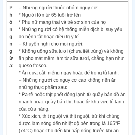
P
– Những người thuộc nhóm nguy cơ:
h
* Người lớn từ 65 tuổi trở lên
ò
* Phụ nữ mang thai và trẻ sơ sinh của họ
n
* Những người có hệ thống miễn dịch bị suy yếu
g
do bệnh tật hoặc điều trị y tế
n
– Khuyến nghị cho mọi người:
g
* Không uống sữa tươi (chưa tiệt trùng) và không
ừ
ăn pho mát mềm làm từ sữa tươi, chẳng hạn như
a:
queso fresco.
* Ăn dưa cắt miếng ngay hoặc để trong tủ lạnh.
– Những người có nguy cơ cao không nên ăn
những thực phẩm sau:
* Pa-tê hoặc thịt phết đông lạnh từ quầy bán đồ ăn
nhanh hoặc quầy bán thịt hoặc từ khu vực tủ lạnh
của cửa hàng.
* Xúc xích, thịt nguội và thịt nguội, trừ khi chúng
được làm nóng đến nhiệt độ bên trong là 165°F
(74°C) hoặc cho đến khi hấp nóng trước khi ăn.