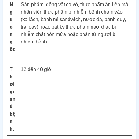
N
Sản phẩm, động vật có vỏ, thực phẩm ăn liền mà
g
nhân viên thực phẩm bị nhiễm bệnh chạm vào
u
(xà lách, bánh mì sandwich, nước đá, bánh quy,
ồ
trái cây) hoặc bất kỳ thực phẩm nào khác bị
n
nhiễm chất nôn mửa hoặc phân từ người bị
g
nhiễm bệnh.
ốc
:
T
12 đến 48 giờ
h
ời
gi
an
ủ
bệ
n
h: