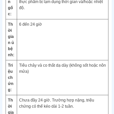
n
thực phẩm bị lạm dụng thời gian và/hoặc nhiệt
gố
độ.
c:
Th
6 đến 24 giờ
ời
gia
n ủ
bệ
nh:
Tri
Tiêu chảy và co thắt dạ dày (không sốt hoặc nôn
ệu
mửa)
ch
ứn
g:
Th
Chưa đầy 24 giờ. Trường hợp nặng, triệu
ời
chứng có thể kéo dài 1-2 tuần.
gia