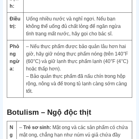
h:
Điều
Uống nhiều nước và nghỉ ngơi. Nếu bạn
trị:
không thể uống đủ chất lỏng để ngăn ngừa
tình trạng mất nước, hãy gọi cho bác sĩ.
Phò
– Nếu thực phẩm được bảo quản lâu hơn hai
ng
giờ, hãy giữ nóng thực phẩm nóng (trên 140°F
ngừ
(60°C) và giữ lạnh thực phẩm lạnh (40°F (4°C)
a:
hoặc thấp hơn).
– Bảo quản thực phẩm đã nấu chín trong hộp
rộng, nông và để trong tủ lạnh càng sớm càng
tốt.
Botulism – Ngộ độc thịt
N
–
Trẻ sơ sinh:
Mật ong và các sản phẩm có chứa
g
mật ong, chẳng hạn như núm vú giả chứa đầy