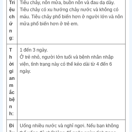
Tri
Tiêu chảy, nôn mửa, buồn nôn và đau dạ dày.
ệu
Tiêu chảy có xu hướng chảy nước và không có
ch
máu. Tiêu chảy phổ biến hơn ở người lớn và nôn
ứ
mửa phổ biến hơn ở trẻ em.
n
g:
T
1 đến 3 ngày.
h
Ở trẻ nhỏ, người lớn tuổi và bệnh nhân nhập
ời
viện, tình trạng này có thể kéo dài từ 4 đến 6
gi
ngày.
an
m
ắc
bệ
n
h:
Đi
Uống nhiều nước và nghỉ ngơi. Nếu bạn không