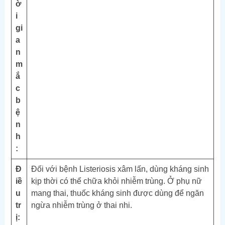
ờ
i
gi
a
n
m
ắ
c
b
ệ
n
h
:
Đ
Đối với bệnh Listeriosis xâm lấn, dùng kháng sinh
iề
kịp thời có thể chữa khỏi nhiễm trùng. Ở phụ nữ
u
mang thai, thuốc kháng sinh được dùng để ngăn
tr
ngừa nhiễm trùng ở thai nhi.
ị: