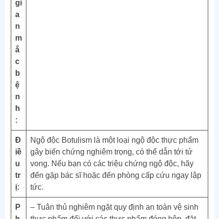
gi
a
n
m
ắ
c
b
ệ
n
h
:
Đ
Ngộ độc Botulism là một loại ngộ độc thực phẩm
iề
gây biến chứng nghiêm trọng, có thể dẫn tới tử
u
vong. Nếu bạn có các triệu chứng ngộ độc, hãy
tr
đến gặp bác sĩ hoặc đến phòng cấp cứu ngay lập
ị:
tức.
P
– Tuân thủ nghiêm ngặt quy định an toàn vệ sinh
h
thực phẩm đối với các thực phẩm đóng hộp, đặt