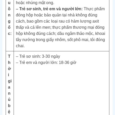
u
hoặc nhúng mật ong.
ồ
– Trẻ sơ sinh, trẻ em và người lớn:
Thực phẩm
n
đóng hộp hoặc bảo quản tại nhà không đúng
g
cách, bao gồm các loại rau có hàm lượng axit
ố
thấp và cá lên men; thực phẩm thương mại đóng
c:
hộp không đúng cách; dầu ngâm thảo mộc, khoai
tây nướng trong giấy nhôm, sốt phô mai, tỏi đóng
chai.
T
– Trẻ sơ sinh: 3-30 ngày
h
– Trẻ em và người lớn: 18-36 giờ
ờ
i
gi
a
n
ủ
b
ệ