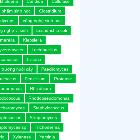
kholderia
Candida
Cellulase
 phẩm sinh học
Clostridium
rdyceps
công nghệ sinh học
g nghệ vi sinh
Escherichia coli
merella
Klebsiella
uyveromyces
Lactobacillus
uconostoc
Listeria
 trường nuôi cấy
Paecilomyces
racoccus
Penicillium
Protease
eudomonas
Rhizobium
odococcus
Rhodopseudomonas
ccharomyces
Staphylococcus
eptococcus
Streptomyces
eptomyces sp
Trichoderma
rio
Xylanase
Yersinia