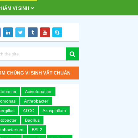
HẨM VI SINH
M CHỦNG VI SINH VẬT CHUẨN
tobacter
Acinetobacter
romonas
Arthrobacter
ergillus
ATCC
Azospirillum
tobacter
Bacillus
idobacterium
BSL2