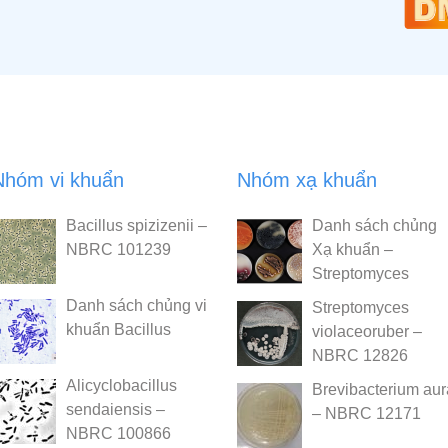
Nhóm vi khuẩn
Nhóm xạ khuẩn
Bacillus spizizenii –
Danh sách chủng
NBRC 101239
Xạ khuẩn –
Streptomyces
Danh sách chủng vi
Streptomyces
khuẩn Bacillus
violaceoruber –
NBRC 12826
Alicyclobacillus
Brevibacterium au
sendaiensis –
– NBRC 12171
NBRC 100866