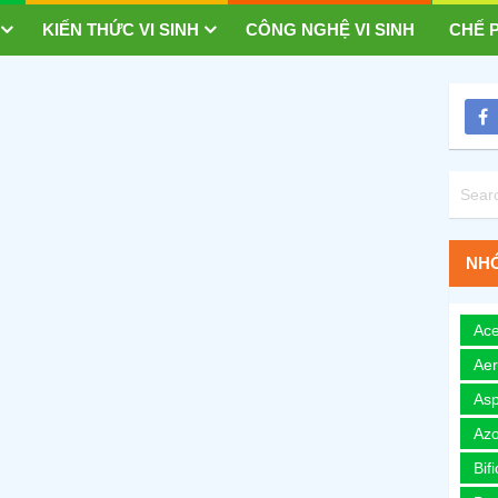
KIẾN THỨC VI SINH
CÔNG NGHỆ VI SINH
CHẾ P
NHÓ
Ace
Ae
Asp
Azo
Bif