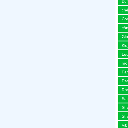
Bur
chế
Co
côn
Glo
Kl
Le
môi
Pa
Ps
Rh
Sa
Str
Str
Vib