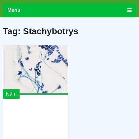
Menu
Tag:
Stachybotrys
Nấm