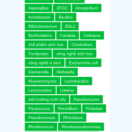
Aspergillus
ATCC
Azospirillum
Azotobacter
Bacillus
Bifidobacterium
BSL2
Burkholderia
Candida
Cellulase
chế phẩm sinh học
Clostridium
Cordyceps
công nghệ sinh học
công nghệ vi sinh
Escherichia coli
Glomerella
Klebsiella
Kluyveromyces
Lactobacillus
Leuconostoc
Listeria
môi trường nuôi cấy
Paecilomyces
Paracoccus
Penicillium
Protease
Pseudomonas
Rhizobium
Rhodococcus
Rhodopseudomonas