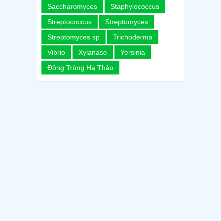
Saccharomyces
Staphylococcus
Streptococcus
Streptomyces
Streptomyces sp
Trichoderma
Vibrio
Xylanase
Yersinia
Đông Trùng Hạ Thảo