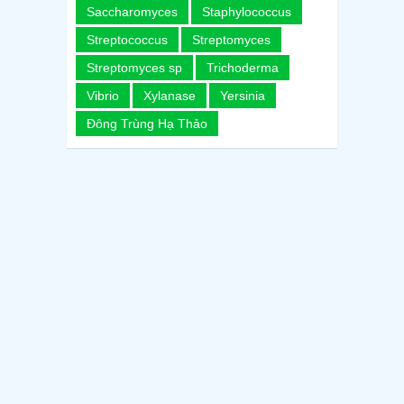
Saccharomyces
Staphylococcus
Streptococcus
Streptomyces
Streptomyces sp
Trichoderma
Vibrio
Xylanase
Yersinia
Đông Trùng Hạ Thảo