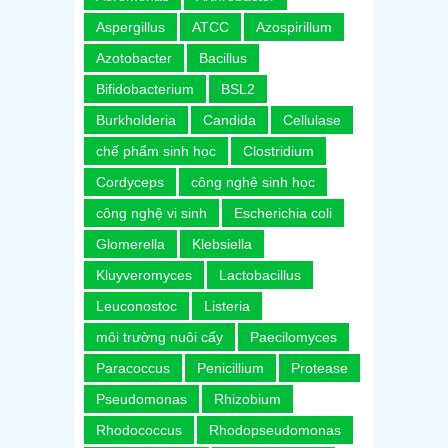
Aspergillus
ATCC
Azospirillum
Azotobacter
Bacillus
Bifidobacterium
BSL2
Burkholderia
Candida
Cellulase
chế phẩm sinh học
Clostridium
Cordyceps
công nghệ sinh học
công nghệ vi sinh
Escherichia coli
Glomerella
Klebsiella
Kluyveromyces
Lactobacillus
Leuconostoc
Listeria
môi trường nuôi cấy
Paecilomyces
Paracoccus
Penicillium
Protease
Pseudomonas
Rhizobium
Rhodococcus
Rhodopseudomonas