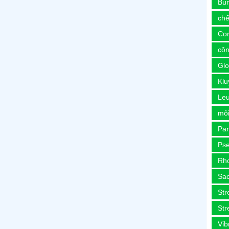
Bur
chế
Co
côn
Glo
Kl
Le
môi
Pa
Ps
Rh
Sa
Str
Str
Vib