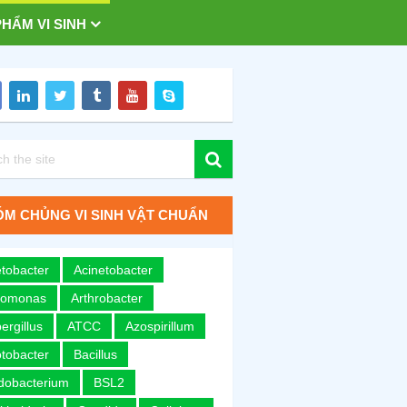
HẨM VI SINH
M CHỦNG VI SINH VẬT CHUẨN
tobacter
Acinetobacter
romonas
Arthrobacter
ergillus
ATCC
Azospirillum
tobacter
Bacillus
idobacterium
BSL2