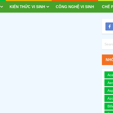
KIẾN THỨC VI SINH
CÔNG NGHỆ VI SINH
CHẾ P
NHÓ
Ace
Ae
Asp
Azo
Bif