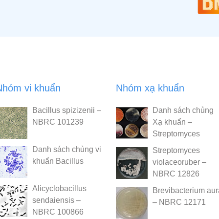
Nhóm vi khuẩn
Nhóm xạ khuẩn
Bacillus spizizenii –
Danh sách chủng
NBRC 101239
Xạ khuẩn –
Streptomyces
Danh sách chủng vi
Streptomyces
khuẩn Bacillus
violaceoruber –
NBRC 12826
Alicyclobacillus
Brevibacterium au
sendaiensis –
– NBRC 12171
NBRC 100866