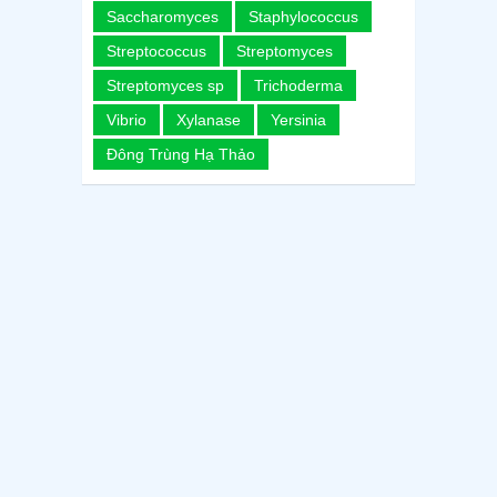
Saccharomyces
Staphylococcus
Streptococcus
Streptomyces
Streptomyces sp
Trichoderma
Vibrio
Xylanase
Yersinia
Đông Trùng Hạ Thảo