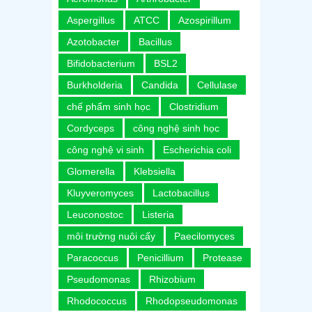
Aspergillus
ATCC
Azospirillum
Azotobacter
Bacillus
Bifidobacterium
BSL2
Burkholderia
Candida
Cellulase
chế phẩm sinh học
Clostridium
Cordyceps
công nghệ sinh học
công nghệ vi sinh
Escherichia coli
Glomerella
Klebsiella
Kluyveromyces
Lactobacillus
Leuconostoc
Listeria
môi trường nuôi cấy
Paecilomyces
Paracoccus
Penicillium
Protease
Pseudomonas
Rhizobium
Rhodococcus
Rhodopseudomonas