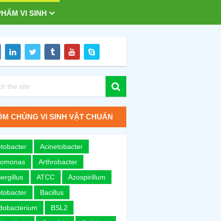
HẨM VI SINH
M CHỦNG VI SINH VẬT CHUẨN
tobacter
Acinetobacter
romonas
Arthrobacter
ergillus
ATCC
Azospirillum
tobacter
Bacillus
idobacterium
BSL2