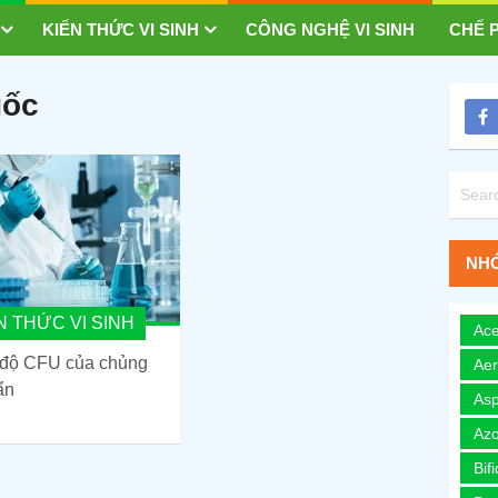
KIẾN THỨC VI SINH
CÔNG NGHỆ VI SINH
CHẾ P
gốc
NHÓ
N THỨC VI SINH
Ace
 độ CFU của chủng
Ae
ẩn
Asp
Azo
Bif