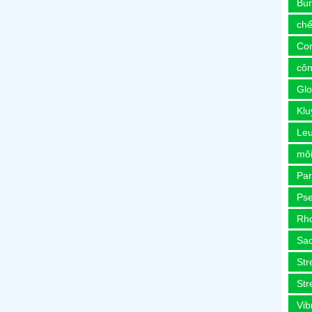
Bur
chế
Co
côn
Glo
Kl
Le
môi
Pa
Ps
Rh
Sa
Str
Str
Vib