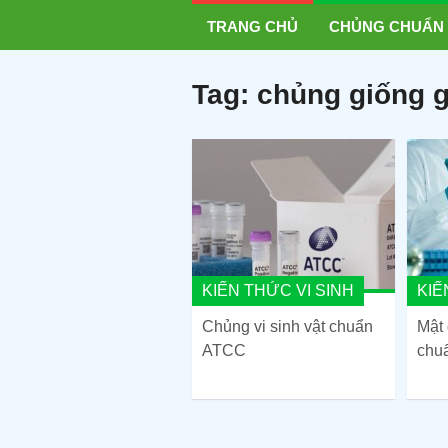
TRANG CHỦ
CHỦNG CHUẨN
Tag:
chủng giống 
KIẾN THỨC VI SINH
KIẾ
Chủng vi sinh vật chuẩn
Mật
ATCC
chu