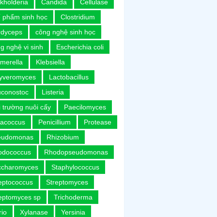
kholderia
Candida
Cellulase
 phẩm sinh học
Clostridium
rdyceps
công nghệ sinh học
g nghệ vi sinh
Escherichia coli
merella
Klebsiella
uyveromyces
Lactobacillus
uconostoc
Listeria
 trường nuôi cấy
Paecilomyces
racoccus
Penicillium
Protease
eudomonas
Rhizobium
odococcus
Rhodopseudomonas
ccharomyces
Staphylococcus
eptococcus
Streptomyces
eptomyces sp
Trichoderma
rio
Xylanase
Yersinia