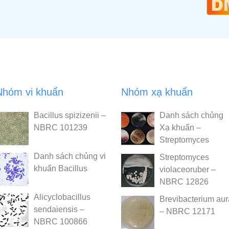
Nhóm vi khuẩn
Nhóm xạ khuẩn
Bacillus spizizenii –
Danh sách chủng
NBRC 101239
Xạ khuẩn –
Streptomyces
Danh sách chủng vi
Streptomyces
khuẩn Bacillus
violaceoruber –
NBRC 12826
Alicyclobacillus
Brevibacterium au
sendaiensis –
– NBRC 12171
NBRC 100866