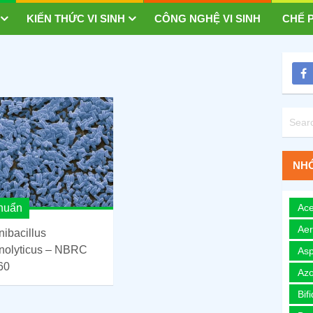
KIẾN THỨC VI SINH
CÔNG NGHỆ VI SINH
CHẾ P
NHÓ
khuẩn
Ace
Ae
ibacillus
inolyticus – NBRC
Asp
60
Azo
Bif