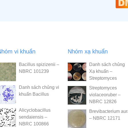
Nhóm vi khuẩn
Nhóm xạ khuẩn
Bacillus spizizenii –
Danh sách chủng
NBRC 101239
Xạ khuẩn –
Streptomyces
Danh sách chủng vi
Streptomyces
khuẩn Bacillus
violaceoruber –
NBRC 12826
Alicyclobacillus
Brevibacterium au
sendaiensis –
– NBRC 12171
NBRC 100866