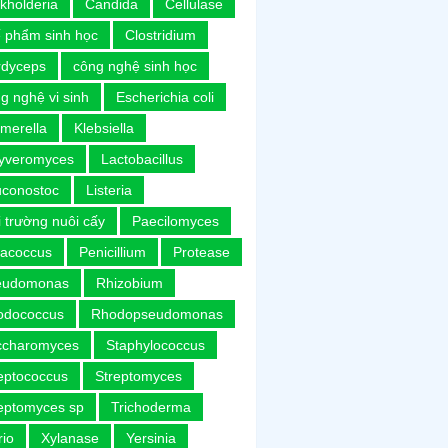
kholderia
Candida
Cellulase
 phẩm sinh học
Clostridium
rdyceps
công nghệ sinh học
g nghệ vi sinh
Escherichia coli
merella
Klebsiella
uyveromyces
Lactobacillus
uconostoc
Listeria
 trường nuôi cấy
Paecilomyces
racoccus
Penicillium
Protease
eudomonas
Rhizobium
odococcus
Rhodopseudomonas
ccharomyces
Staphylococcus
eptococcus
Streptomyces
eptomyces sp
Trichoderma
rio
Xylanase
Yersinia