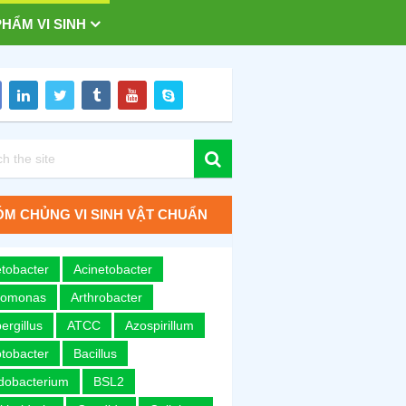
HẨM VI SINH
M CHỦNG VI SINH VẬT CHUẨN
tobacter
Acinetobacter
romonas
Arthrobacter
ergillus
ATCC
Azospirillum
tobacter
Bacillus
idobacterium
BSL2