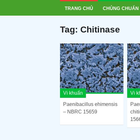
TRANG CHỦ
CHỦNG CHUẨN
Tag:
Chitinase
Vi khuẩn
Vi 
Paenibacillus ehimensis
Paen
– NBRC 15659
chit
156