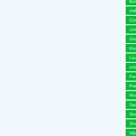
Bur
chế
Co
côn
Glo
Kl
Le
môi
Pa
Ps
Rh
Sa
Str
Str
Vib