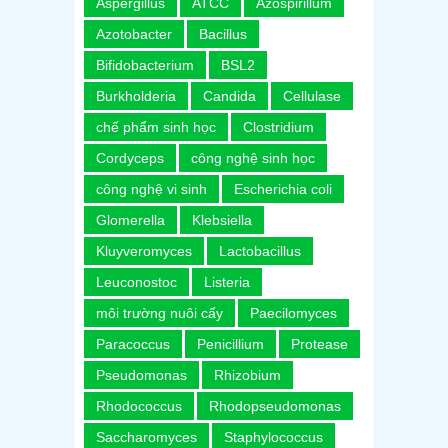
Aspergillus
ATCC
Azospirillum
Azotobacter
Bacillus
Bifidobacterium
BSL2
Burkholderia
Candida
Cellulase
chế phẩm sinh học
Clostridium
Cordyceps
công nghệ sinh học
công nghệ vi sinh
Escherichia coli
Glomerella
Klebsiella
Kluyveromyces
Lactobacillus
Leuconostoc
Listeria
môi trường nuôi cấy
Paecilomyces
Paracoccus
Penicillium
Protease
Pseudomonas
Rhizobium
Rhodococcus
Rhodopseudomonas
Saccharomyces
Staphylococcus