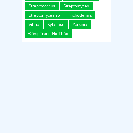
Streptococcus
Streptomyces
Streptomyces sp
Trichoderma
Vibrio
Xylanase
Yersinia
Đông Trùng Hạ Thảo