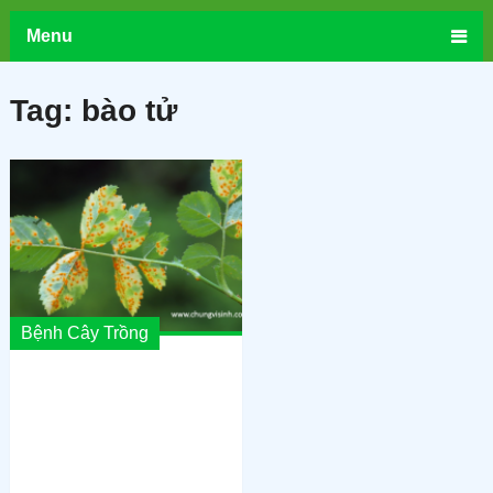
Menu
Tag:
bào tử
Bệnh Cây Trồng