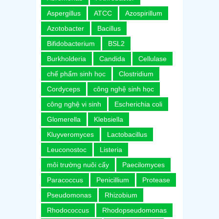
Aspergillus
ATCC
Azospirillum
Azotobacter
Bacillus
Bifidobacterium
BSL2
Burkholderia
Candida
Cellulase
chế phẩm sinh học
Clostridium
Cordyceps
công nghệ sinh học
công nghệ vi sinh
Escherichia coli
Glomerella
Klebsiella
Kluyveromyces
Lactobacillus
Leuconostoc
Listeria
môi trường nuôi cấy
Paecilomyces
Paracoccus
Penicillium
Protease
Pseudomonas
Rhizobium
Rhodococcus
Rhodopseudomonas