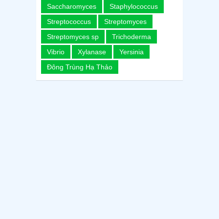
Saccharomyces
Staphylococcus
Streptococcus
Streptomyces
Streptomyces sp
Trichoderma
Vibrio
Xylanase
Yersinia
Đông Trùng Hạ Thảo