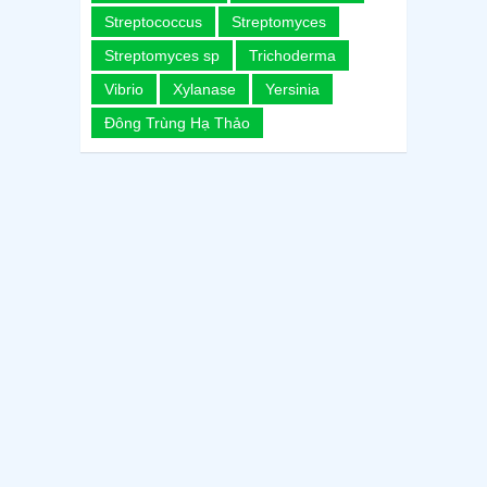
Streptococcus
Streptomyces
Streptomyces sp
Trichoderma
Vibrio
Xylanase
Yersinia
Đông Trùng Hạ Thảo