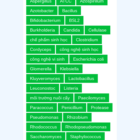
Aspergillus
ATCC
Azospirillum
Azotobacter
Bacillus
Bifidobacterium
BSL2
Burkholderia
Candida
Cellulase
chế phẩm sinh học
Clostridium
Cordyceps
công nghệ sinh học
công nghệ vi sinh
Escherichia coli
Glomerella
Klebsiella
Kluyveromyces
Lactobacillus
Leuconostoc
Listeria
môi trường nuôi cấy
Paecilomyces
Paracoccus
Penicillium
Protease
Pseudomonas
Rhizobium
Rhodococcus
Rhodopseudomonas
Saccharomyces
Staphylococcus