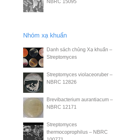
NBRC 15095
Nhóm xạ khuẩn
Danh sách chủng Xạ khuẩn –
Streptomyces
Streptomyces violaceoruber –
NBRC 12826
Brevibacterium aurantiacum –
NBRC 12171
Streptomyces
thermocoprophilus – NBRC
100771