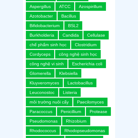
Aspergillus
ATCC
Azospirillum
Azotobacter
Bacillus
Bifidobacterium
BSL2
Burkholderia
Candida
Cellulase
chế phẩm sinh học
Clostridium
Cordyceps
công nghệ sinh học
công nghệ vi sinh
Escherichia coli
Glomerella
Klebsiella
Kluyveromyces
Lactobacillus
Leuconostoc
Listeria
môi trường nuôi cấy
Paecilomyces
Paracoccus
Penicillium
Protease
Pseudomonas
Rhizobium
Rhodococcus
Rhodopseudomonas