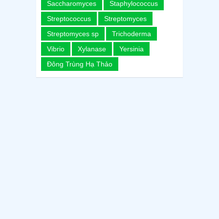
Saccharomyces
Staphylococcus
Streptococcus
Streptomyces
Streptomyces sp
Trichoderma
Vibrio
Xylanase
Yersinia
Đông Trùng Hạ Thảo