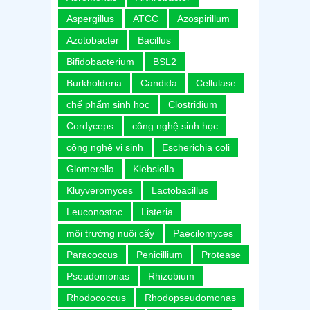
Aspergillus
ATCC
Azospirillum
Azotobacter
Bacillus
Bifidobacterium
BSL2
Burkholderia
Candida
Cellulase
chế phẩm sinh học
Clostridium
Cordyceps
công nghệ sinh học
công nghệ vi sinh
Escherichia coli
Glomerella
Klebsiella
Kluyveromyces
Lactobacillus
Leuconostoc
Listeria
môi trường nuôi cấy
Paecilomyces
Paracoccus
Penicillium
Protease
Pseudomonas
Rhizobium
Rhodococcus
Rhodopseudomonas