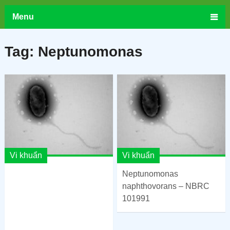
Menu
Tag:
Neptunomonas
Vi khuẩn
Vi khuẩn
Neptunomonas
naphthovorans – NBRC
101991