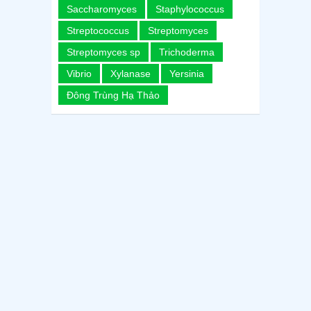
Saccharomyces
Staphylococcus
Streptococcus
Streptomyces
Streptomyces sp
Trichoderma
Vibrio
Xylanase
Yersinia
Đông Trùng Hạ Thảo