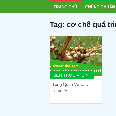
TRANG CHỦ
CHỦNG CHUẨN
Tag:
cơ chế quá tr
KIẾN THỨC VI SINH
Tổng Quan Về Các
Nhóm Vi ...