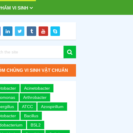
HẨM VI SINH
M CHỦNG VI SINH VẬT CHUẨN
tobacter
Acinetobacter
romonas
Arthrobacter
ergillus
ATCC
Azospirillum
tobacter
Bacillus
idobacterium
BSL2