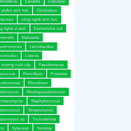
kholderia
Candida
Cellulase
 phẩm sinh học
Clostridium
rdyceps
công nghệ sinh học
g nghệ vi sinh
Escherichia coli
merella
Klebsiella
uyveromyces
Lactobacillus
uconostoc
Listeria
 trường nuôi cấy
Paecilomyces
racoccus
Penicillium
Protease
eudomonas
Rhizobium
odococcus
Rhodopseudomonas
ccharomyces
Staphylococcus
eptococcus
Streptomyces
eptomyces sp
Trichoderma
rio
Xylanase
Yersinia