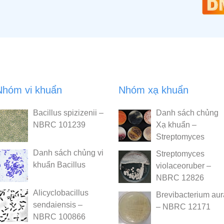
Nhóm vi khuẩn
Nhóm xạ khuẩn
Bacillus spizizenii –
Danh sách chủng
NBRC 101239
Xạ khuẩn –
Streptomyces
Danh sách chủng vi
Streptomyces
khuẩn Bacillus
violaceoruber –
NBRC 12826
Alicyclobacillus
Brevibacterium au
sendaiensis –
– NBRC 12171
NBRC 100866