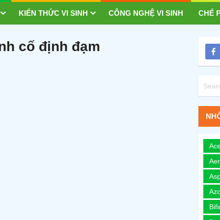
KIẾN THỨC VI SINH
CÔNG NGHỆ VI SINH
CHẾ P
ình cố định đạm
NHÓ
Ace
Ae
Asp
Azo
Bif