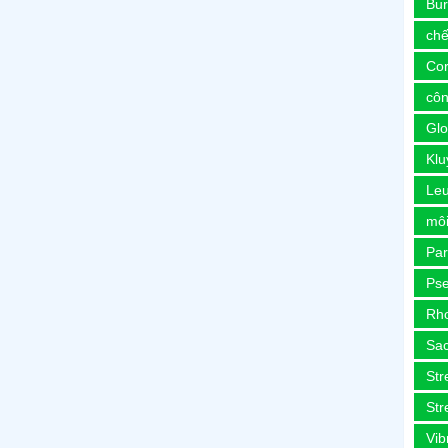
Bur
chế
Co
côn
Glo
Kl
Le
môi
Pa
Ps
Rh
Sa
Str
Str
Vib