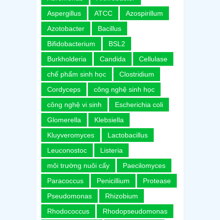
Aspergillus
ATCC
Azospirillum
Azotobacter
Bacillus
Bifidobacterium
BSL2
Burkholderia
Candida
Cellulase
chế phẩm sinh học
Clostridium
Cordyceps
công nghệ sinh học
công nghệ vi sinh
Escherichia coli
Glomerella
Klebsiella
Kluyveromyces
Lactobacillus
Leuconostoc
Listeria
môi trường nuôi cấy
Paecilomyces
Paracoccus
Penicillium
Protease
Pseudomonas
Rhizobium
Rhodococcus
Rhodopseudomonas