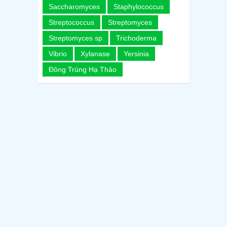
Saccharomyces
Staphylococcus
Streptococcus
Streptomyces
Streptomyces sp
Trichoderma
Vibrio
Xylanase
Yersinia
Đông Trùng Hạ Thảo