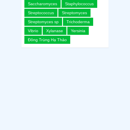
Saccharomyces
Staphylococcus
Streptococcus
Streptomyces
Streptomyces sp
Trichoderma
Vibrio
Xylanase
Yersinia
Đông Trùng Hạ Thảo