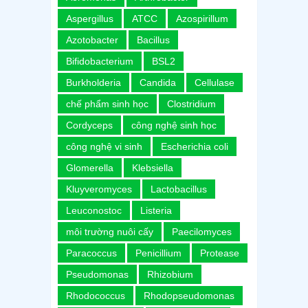
Aspergillus
ATCC
Azospirillum
Azotobacter
Bacillus
Bifidobacterium
BSL2
Burkholderia
Candida
Cellulase
chế phẩm sinh học
Clostridium
Cordyceps
công nghệ sinh học
công nghệ vi sinh
Escherichia coli
Glomerella
Klebsiella
Kluyveromyces
Lactobacillus
Leuconostoc
Listeria
môi trường nuôi cấy
Paecilomyces
Paracoccus
Penicillium
Protease
Pseudomonas
Rhizobium
Rhodococcus
Rhodopseudomonas