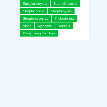
Saccharomyces
Staphylococcus
Streptococcus
Streptomyces
Streptomyces sp
Trichoderma
Vibrio
Xylanase
Yersinia
Đông Trùng Hạ Thảo