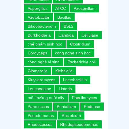
Aspergillus
ATCC
Azospirillum
Azotobacter
Bacillus
Bifidobacterium
BSL2
Burkholderia
Candida
Cellulase
chế phẩm sinh học
Clostridium
Cordyceps
công nghệ sinh học
công nghệ vi sinh
Escherichia coli
Glomerella
Klebsiella
Kluyveromyces
Lactobacillus
Leuconostoc
Listeria
môi trường nuôi cấy
Paecilomyces
Paracoccus
Penicillium
Protease
Pseudomonas
Rhizobium
Rhodococcus
Rhodopseudomonas