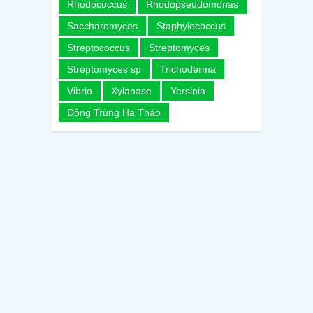
Rhodococcus
Rhodopseudomonas
Saccharomyces
Staphylococcus
Streptococcus
Streptomyces
Streptomyces sp
Trichoderma
Vibrio
Xylanase
Yersinia
Đông Trùng Hạ Thảo