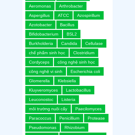
Aeromonas
Arthrobacter
Aspergillus
ATCC
Azospirillum
Azotobacter
Bacillus
Bifidobacterium
BSL2
Burkholderia
Candida
Cellulase
chế phẩm sinh học
Clostridium
Cordyceps
công nghệ sinh học
công nghệ vi sinh
Escherichia coli
Glomerella
Klebsiella
Kluyveromyces
Lactobacillus
Leuconostoc
Listeria
môi trường nuôi cấy
Paecilomyces
Paracoccus
Penicillium
Protease
Pseudomonas
Rhizobium