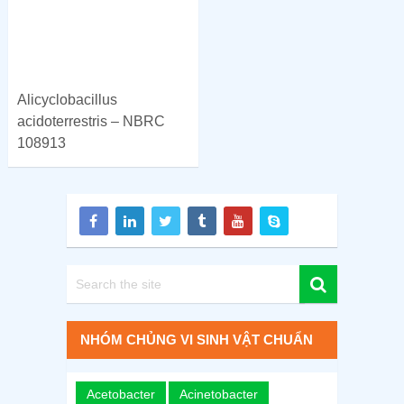
Alicyclobacillus
acidoterrestris – NBRC
108913
NHÓM CHỦNG VI SINH VẬT CHUẨN
Acetobacter
Acinetobacter