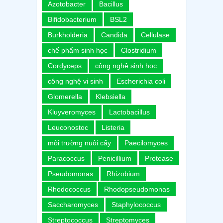
Azotobacter
Bacillus
Bifidobacterium
BSL2
Burkholderia
Candida
Cellulase
chế phẩm sinh học
Clostridium
Cordyceps
công nghệ sinh học
công nghệ vi sinh
Escherichia coli
Glomerella
Klebsiella
Kluyveromyces
Lactobacillus
Leuconostoc
Listeria
môi trường nuôi cấy
Paecilomyces
Paracoccus
Penicillium
Protease
Pseudomonas
Rhizobium
Rhodococcus
Rhodopseudomonas
Saccharomyces
Staphylococcus
Streptococcus
Streptomyces