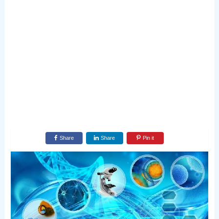
Share
Share
Pin it