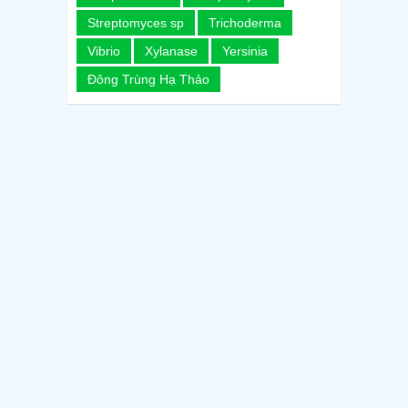
Streptomyces sp
Trichoderma
Vibrio
Xylanase
Yersinia
Đông Trùng Hạ Thảo