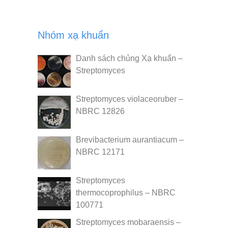
Nhóm xạ khuẩn
Danh sách chủng Xạ khuẩn –
Streptomyces
Streptomyces violaceoruber –
NBRC 12826
Brevibacterium aurantiacum –
NBRC 12171
Streptomyces
thermocoprophilus – NBRC
100771
Streptomyces mobaraensis –